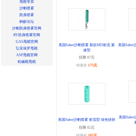
甩棍专卖
沙豹喷雾
防身喷雾
蚂蚁论坛
沙豹防身喷雾官网
RY防身喷雾官网
GAS甩棍官网
美国Sabre沙豹喷雾 新款MD射流 紧
美国Sabr
弘安保罗甩棍
凑型
ASP甩棍官网
狂降 87元
机械棍甩棍
特惠价
175元
美国Sab
美国Sabre沙豹喷雾 射流型 绿色快拆
狂降 82元
特惠价
165元