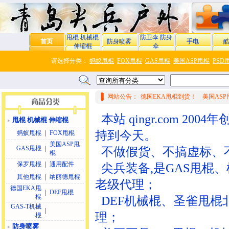
甩棍 机械棍
防卫伞 防身
首页
防身喷雾
手电
伸缩棍
伞
请选择分类：
蚂蚁甩棍
FOX甩棍
GAS甩棍
美国ASP甩棍
PSD
网站公告：
德国EKA甩棍到货！
美国AS
本站 qingr.com 
甩棍 机械棍 伸缩棍
持到今天。
蚂蚁甩棍
|
FOX甩棍
美国ASP甩
GAS甩棍
|
不做假货、不搞虚标、
棍
保罗甩棍
|
通用配件
尖兵装备,是GAS甩棍
其他甩棍
|
纳丽德甩棍
老级代理；
德国EKA甩
|
DEF甩棍
棍
DEF机械棍、圣雀甩棍
GAS-T机械
|
理；
棍
防身喷雾