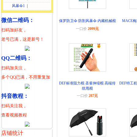
风暴伞1
|
微信二维码：
保罗防卫伞 防割风暴伞 内藏机械棍
MACE
一口价
2099元
扫码加好友，
老号已满，这是新号！
QQ二维码：
扫码加关注，
多个QQ已满，不用重复加
DEF标准阻力棍 圣雀伸缩棍 高端传
DEF特工
统甩棍
抖音教程：
一口价
287元
扫码关注我，
查看视频教程
店铺统计