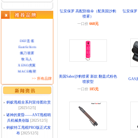
弘安保罗 高配防狼伞（配美国沙豹
弘安保罗
喷雾）
一口价
668元
DEF圣雀
EuroSchirm
佩刀喷雾
牧马人
XENO虎翼
MACE梅斯
PSD甩棍
美国Sabre沙豹喷雾 新款 翻盖式粉色
>> 所有品牌
GA
NEX纳丽德
喷胶型
弘安保罗PAUL
一口价
185元
GAS毒气
蚂蚁甩棍全系列宣传图欣赏
[2025/12/5]
诸神的黄昏——ANT甩棍哨
兵机械奥创版
[2025/12/5]
蚂蚁特工甩棍PRO版正式发
布
[2025/12/5]