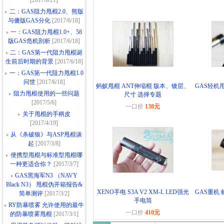
[2017/6/21]
二：GAS阻力甩棍2.0、熊版
与傻版GAS分化
[2017/6/18]
一：GAS阻力甩棍1.0+、58
版GAS危机剖析
[2017/6/18]
二：GAS第一代阻力甩棍诞
生前后时期的背景
[2017/6/18]
一：GAS第一代阻力甩棍1.0
问世
[2017/6/18]
蚂蚁甩棍 ANT伸缩棍 版本、镀层、
GAS轻机甩
阻力甩棍使用的一些问题
尺寸 选择专题
[2017/5/6]
一口价
138元
关于甩棍的手柄皮
[2017/4/19]
从《杀破狼》与ASP甩棍谈
起
[2017/3/8]
便携型甩棍与标准型甩棍哪
一种更适合你？
[2017/3/7]
GAS黑海军N3 （NAVY
Black N3） 甩棍伪开箱报告&
XENO手电 S3A V2 XM-L LED强光
GAS重机 
简单测评
[2017/3/2]
手电筒
RY防暴喷雾 允许使用的最牛
一口价
410元
的防暴喷雾甩棍
[2017/3/1]