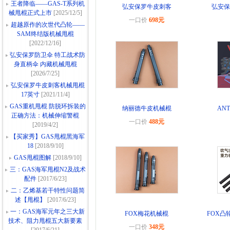
王者降临——GAS-T系列机
弘安保罗牛皮刺客
弘安保
械甩棍正式上市
[2025/12/5]
一口价
698元
超越原作的次世代凸轮——
SAM终结版机械甩棍
[2022/12/16]
弘安保罗防卫伞 特工战术防
身直柄伞 内藏机械甩棍
[2026/7/25]
弘安保罗牛皮刺客机械甩棍
17英寸
[2021/11/4]
GAS重机甩棍 防脱环拆装的
纳丽德牛皮机械棍
AN
正确方法：机械伸缩警棍
一口价
488元
[2019/4/2]
【买家秀】GAS甩棍黑海军
18
[2018/9/10]
GAS甩棍图解
[2018/9/10]
三：GAS海军甩棍N2及战术
配件
[2017/6/23]
二：乙烯基若干特性问题简
述【甩棍】
[2017/6/23]
一：GAS海军元年之三大新
FOX梅花机械棍
FOX凸
技术、阻力甩棍五大新要素
一口价
348元