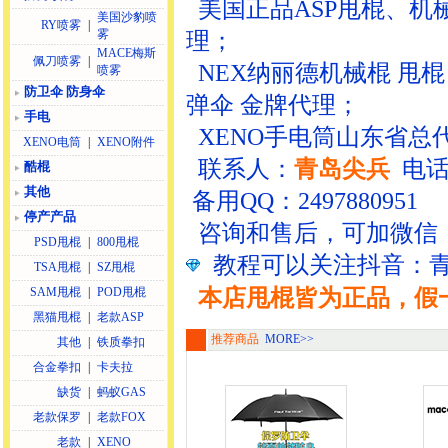
美国正品ASP甩棍、机械
美国沙豹喷
RY喷雾
|
雾
理；
MACE梅斯
佩刀喷雾
|
NEX纳丽德机械棍 甩
喷雾
防卫伞 防身伞
弹伞 金牌代理；
手电
XENO手电筒山东省总
XENO电筒
|
XENO附件
联系人：
青岛尖兵
电
酷棍
其他
备用QQ：2497880951
停产产品
咨询和售后，可加微信：13
PSD甩棍
|
800甩棍
教程可以关注抖音：
TSA甩棍
|
SZ甩棍
SAM甩棍
|
POD甩棍
本店甩棍皆为正品，假
黑猫甩棍
|
老款ASP
推荐商品
MORE>>
其他
|
铁质拳扣
合金拳扣
|
卡夫拉
缺货
|
蚂蚁GAS
老款保罗
|
老款FOX
老款
|
XENO