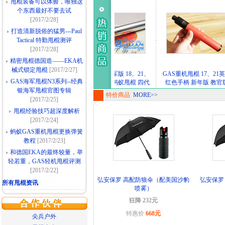
甩棍装备可以体验，唯独这
个东西最好不要去试
[2017/2/28]
打造清新脱俗的猛男---Paul
Tactical 特勤甩棍测评
[2017/2/28]
精密甩棍德国造——EKA机
械式锁定甩棍
[2017/2/27]
AS重机 蚂蚁重机甩棍
GAS甩棍 海军版 18、21、
GAS重机甩棍 17、21英寸
GAS海军甩棍N3系列--经典
7、21英寸 机械甩棍
23、26英寸 蚂蚁甩棍 四代
红色手柄 新年版 教官版
银海军甩棍官图专辑
特价商品
MORE>>
[2017/2/25]
甩棍经验技巧超深度解析
[2017/2/24]
蚂蚁GAS重机甩棍更换弹簧
教程
[2017/2/23]
和德国EKA的最终较量，举
轻若重，GAS轻机甩棍评测
[2017/2/22]
弘安保罗 高配防狼伞（配美国沙豹
弘安保罗
所有甩棍资讯
喷雾）
狂降 232元
特惠价
668元
尖兵户外